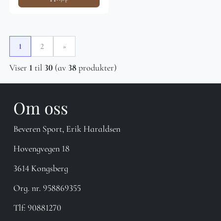
1
2
»
Viser
1
til
30
(av
38
produkter)
Om oss
Beveren Sport, Erik Haraldsen
Hovengvegen 18
3614 Kongsberg
Org. nr. 958869355
Tlf:
90881270