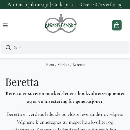
Alt innen jaktutstyr | Gode priser | Over 30 års erfaring
Hopp til innhold
Hjem
/
Merker
/
Beretta
Beretta
Beretta er suveren markedsleder i høykvalitetssegmentet
og er en investering for generasjoner.
Beretta er verdens ledende og eldste leverandør av våpen.
Våpnene kjennetegnes av meget høy kvalitet og
slitestyrke. Beretta er ledende på produktutvikling,