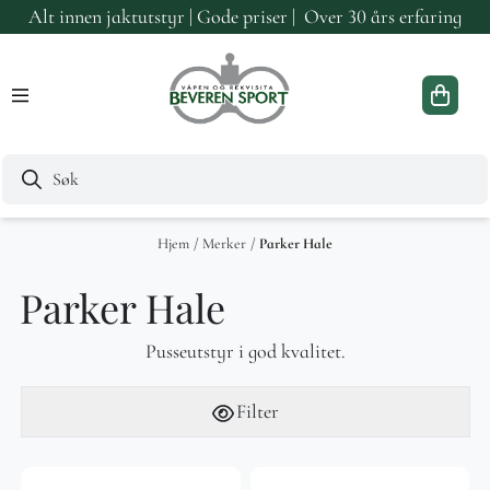
Alt innen jaktutstyr | Gode priser | Over 30 års erfaring
Hopp til innhold
Hjem
/
Merker
/
Parker Hale
Parker Hale
Pusseutstyr i god kvalitet.
Filter