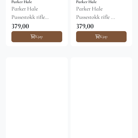
Parker Hale
Parker Hale
Parker Hale
Parker Hale
Pussestokk rifle
Pussestokk rifle ...
cal.22/6,5 ...
379,00
379,00
Kjøp
Kjøp