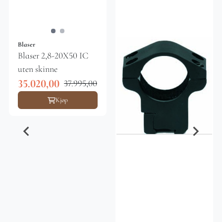
linsediameter 9,8 - 24 mm Utgangspupill 9,8 - 4 mm
Øyeavstand 90 mm Diopter justering -3 / +2 dpt
Synsfelt på 100 meter 40 - 6,7 m Nitrogenfylt Ja
Vanntett Ja Høyde / vindstyrke på 100 m ±150 / ±150
cm Justering pr klikk 1 cm / 100 meter Paralaxe
Blaser
Blaser 2,8-20X50 IC
justering 100m fast Okular med ytre diameter 46 mm
Total lengde 273 mm Vekt uten / med skinne 590 / 615
uten skinne
gram
35.020,00
37.995,00
Kjøp