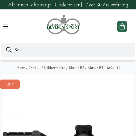
Alt innen jaktutstyr | Gode priser | Over 30 års erfaring
Hopp til innhold
Hjem
/
Optikk
/
Kikkertsikte
/
Blaser B2
/
Blaser B2 1-6x24 IC
-20%