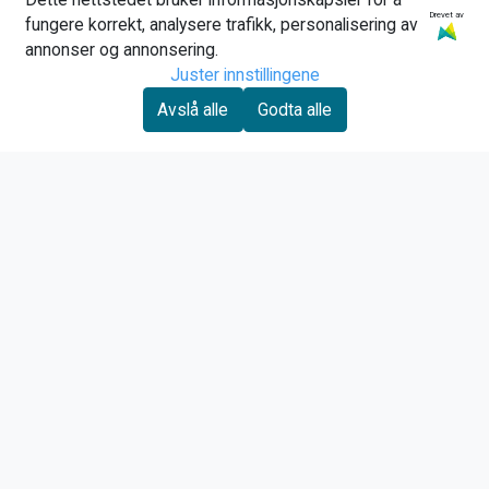
Drevet av
fungere korrekt, analysere trafikk, personalisering av
annonser og annonsering.
Juster innstillingene
Avslå alle
Godta alle
Aimpoint
Aimpoint Acro C-2
Hunttec hevarmskule
Orange
oransje
6.649,00
8.749,00
159,00
Kjøp
Kjøp
Om oss
Beveren Sport, Erik Haraldsen