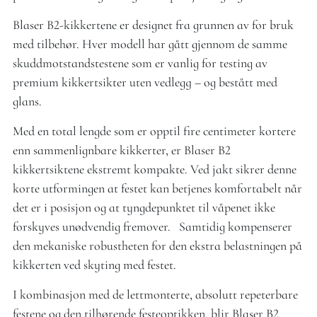
Blaser B2-kikkertene er designet fra grunnen av for bruk
med tilbehør. Hver modell har gått gjennom de samme
skuddmotstandstestene som er vanlig for testing av
premium kikkertsikter uten vedlegg – og bestått med
glans.
Med en total lengde som er opptil fire centimeter kortere
enn sammenlignbare kikkerter, er Blaser B2
kikkertsiktene ekstremt kompakte. Ved jakt sikrer denne
korte utformingen at festet kan betjenes komfortabelt når
det er i posisjon og at tyngdepunktet til våpenet ikke
forskyves unødvendig fremover. Samtidig kompenserer
den mekaniske robustheten for den ekstra belastningen på
kikkerten ved skyting med festet.
I kombinasjon med de lettmonterte, absolutt repeterbare
festene og den tilhørende festeoptikken, blir Blaser B2