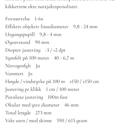
kikkertene ekte nattjaktspesialister.
Forstørrelse 1-6x
Effektiv objektiv linsediameter 9,8 - 24 mm
Utgangspupill 9,8 - 4 mm
Øyeavstand 90 mm
Diopter justering -3 / +2 dpt
Synsfelt på 100 meter 40 - 6,7 m
Nitrogenfylt Ja
Vanntett Ja
Høyde / vindstyrke på 100 m ±150 / ±150 cm
Justering pr klikk 1 cm / 100 meter
Paralaxe justering 100m fast
Okular med ytre diameter 46 mm
Total lengde 273 mm
Vekt uten / med skinne 590 / 615 gram