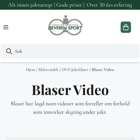
Alt innen jaktutstyr | Gode priser | Over 30 års erfaring
Hopp til innhold
Hjem
/
Elektronikk
/
DVD Jaktfilmer
/
Blaser Video
Blaser Video
Blaser har lagd noen videoer som forteller om forhold
som innvirker skyting under jakt.