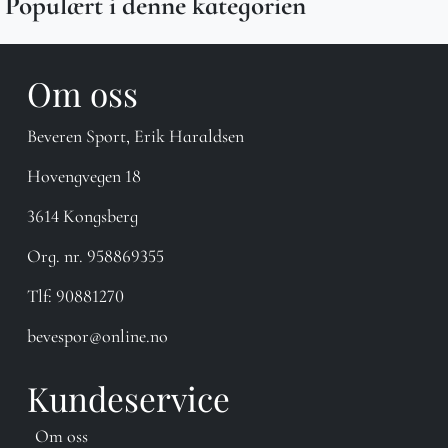
Populært i denne kategorien
Om oss
Beveren Sport, Erik Haraldsen
Hovengvegen 18
3614 Kongsberg
Org. nr. 958869355
Tlf:
90881270
bevespor@online.no
Kundeservice
Om oss