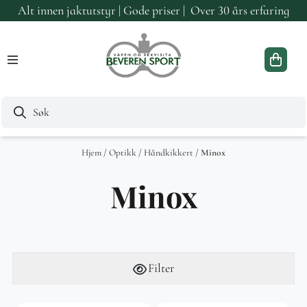
Alt innen jaktutstyr | Gode priser | Over 30 års erfaring
Hopp til innhold
Hjem
/
Optikk
/
Håndkikkert
/
Minox
Minox
Filter