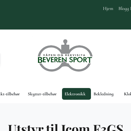
Hjem
Blogg 
akt-tilbehør
Skytter-tilbehør
Elektronikk
Bekledning
Klo
Utstyr til Icom F3GS