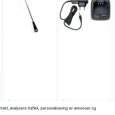
Icom
Icom
Icom skogsantenne
Icom Bordlader BC-160
rekt, analysere trafikk, personalisering av annonser og
svart, 48 cm lang
med ...