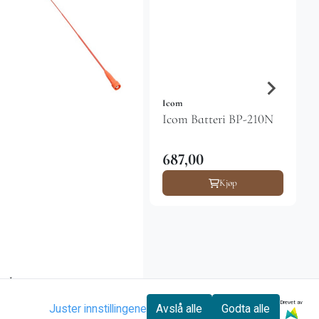
Icom
Icom Batteri BP-210N
687,00
Kjøp
Icom
Icom skogsantenne
Drevet av
Juster innstillingene
Avslå alle
Godta alle
oransje, 48 cm lang