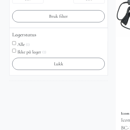
Bruk filter
Lagerstatus
Alle
(1)
Ikke på lager
(1)
Lukk
Icom
Ico
BC-1