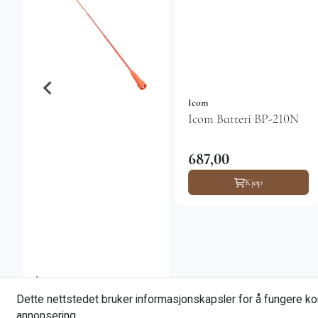
Icom
Icom Batteri BP-210N
687,00
Kjøp
Icom
Icom skogsantenne
Dette nettstedet bruker informasjonskapsler for å fungere kor
oransje, 48 cm lang
annonsering.