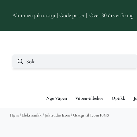
Hopp til innhold
Alt innen jaktutstyr | Gode priser | Over 30 års erfaring
Nye Våpen
Våpen-tilbehør
Optikk
J
Hjem
/
Elektronikk
/
Jaktradio Icom
/
Utstyr til Icom F3GS