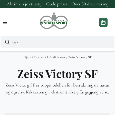
Alt innen jaktutstyr | Gode priser | Over 30 års erfaring
Hopp til innhold
Hjem
/
Optikk
/
Håndkikkert
/
Zeiss Victory SF
Zeiss Victory SF
Zeiss Victory SF er toppmodellen for betrakning av natur
og dyreliv. Kikkerten gir ekstremt riktig fargegjengivelse.