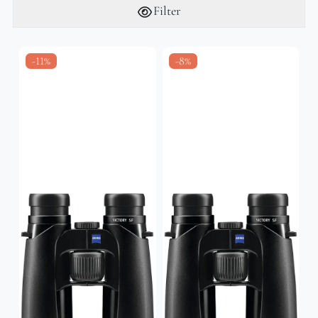
Filter
-11%
-8%