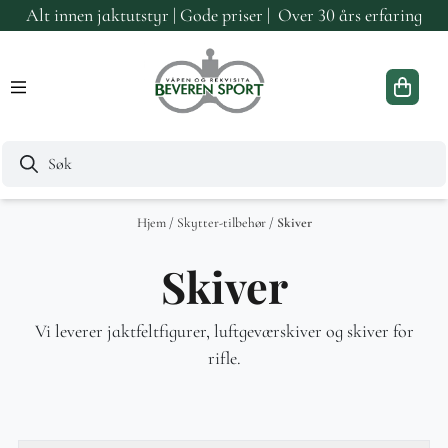
Alt innen jaktutstyr | Gode priser | Over 30 års erfaring
Hopp til innhold
Hjem
/
Skytter-tilbehør
/
Skiver
Skiver
Vi leverer jaktfeltfigurer, luftgeværskiver og skiver for
rifle.