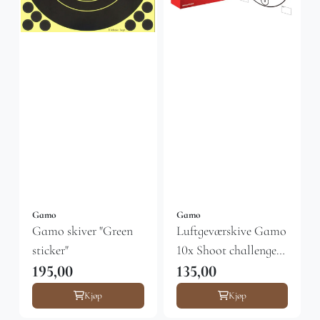
Gamo
Gamo
Gamo skiver "Green
Luftgeværskive Gamo
sticker"
10x Shoot challenge
...
195,00
135,00
Kjøp
Kjøp