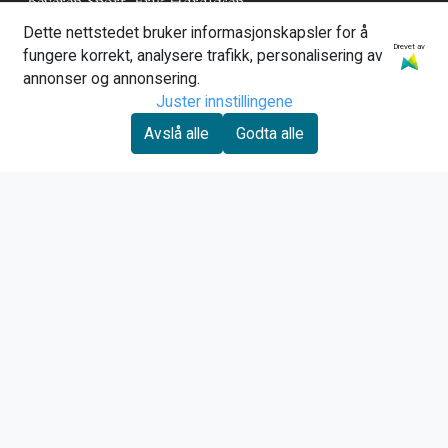
Beveren Sport, Erik Haraldsen
Dette nettstedet bruker informasjonskapsler for å
Hovengvegen 18
Drevet av
fungere korrekt, analysere trafikk, personalisering av
annonser og annonsering.
3614 Kongsberg
Juster innstillingene
Org. nr. 958869355
Avslå alle
Godta alle
Tlf:
90881270
bevespor@online.no
Kundeservice
Om oss
Kontakt oss
Nyhetsbrev
Få gode tilbud fra oss :-)