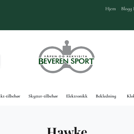
Hjem
Blogg 
akt-tilbehør
Skytter-tilbehør
Elektronikk
Bekledning
Klo
Hawke