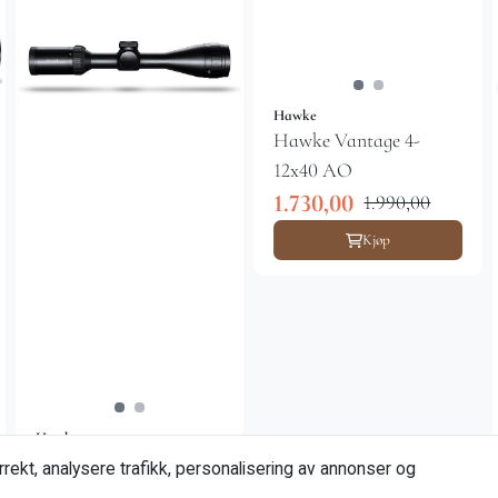
Hawke
Hawke Vantage 4-
12x40 AO
1.730,00
1.990,00
Kjøp
Hawke
Hawke Airmax 3-9x40
rekt, analysere trafikk, personalisering av annonser og
AO AMX