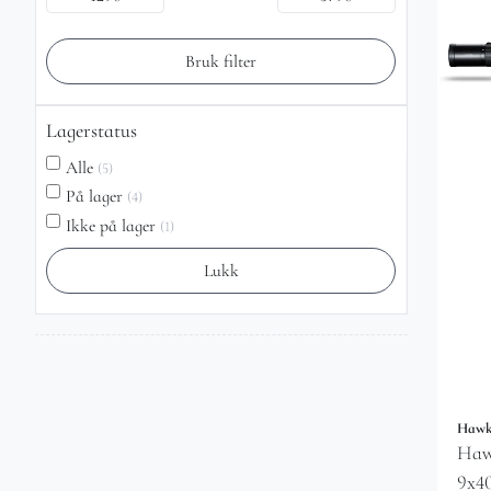
Bruk filter
Lagerstatus
Alle
(5)
På lager
(4)
Ikke på lager
(1)
Lukk
Haw
Haw
9x4