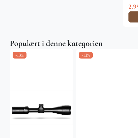
2.9
Populært i denne kategorien
-13%
-13%
0