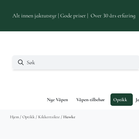
Hopp til innhold
Alt innen jaktutstyr | Gode priser | Over 30 års erfaring
Nye Våpen
Våpen-tilbehør
Optikk
J
Hjem
/
Optikk
/
Kikkertsikte
/
Hawke