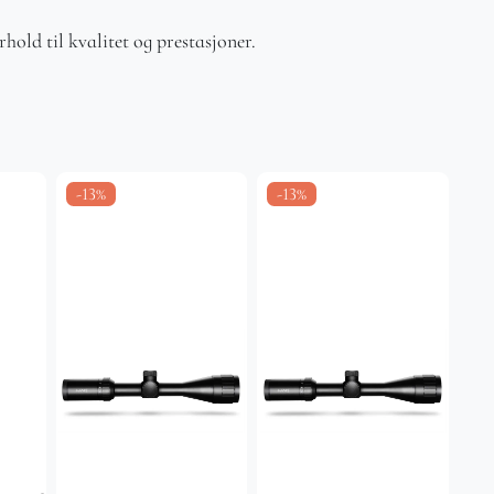
old til kvalitet og prestasjoner.
-13%
-13%