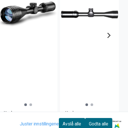
Hawke
Hawke
Hawke Airmax 4-12x50
Hawke Vantage 3-9x40
Drevet av
Juster innstillingene
Avslå alle
Godta alle
AO AMX