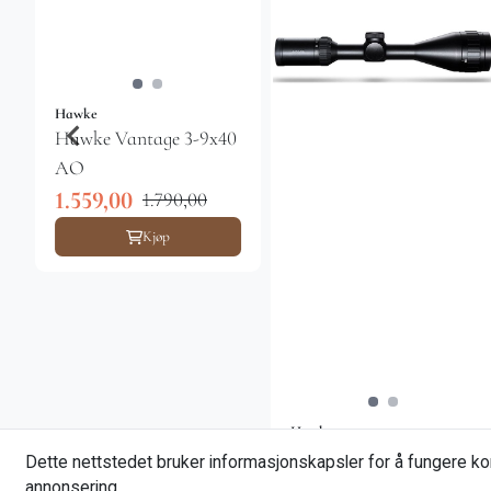
Hawke
Hawke Vantage 3-9x40
AO
1.559,00
1.790,00
Kjøp
Hawke
Hawke Airmax 4-12x40
Dette nettstedet bruker informasjonskapsler for å fungere kor
AO AMX
annonsering.