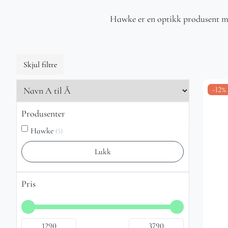
Hawke er en optikk produsent med
Skjul filtre
-12%
Produsenter
Hawke
(5)
Lukk
Pris