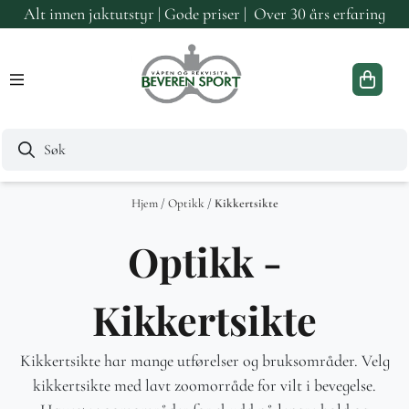
Alt innen jaktutstyr | Gode priser | Over 30 års erfaring
Hopp til innhold
Hjem
/
Optikk
/
Kikkertsikte
Optikk -
Kikkertsikte
Kikkertsikte har mange utførelser og bruksområder. Velg
kikkertsikte med lavt zoomorråde for vilt i bevegelse.