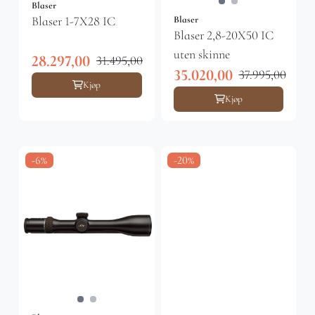
Blaser
Blaser 1-7X28 IC
Blaser
Blaser 2,8-20X50 IC
uten skinne
28.297,00
31.495,00
35.020,00
37.995,00
Kjøp
Kjøp
-6%
-20%