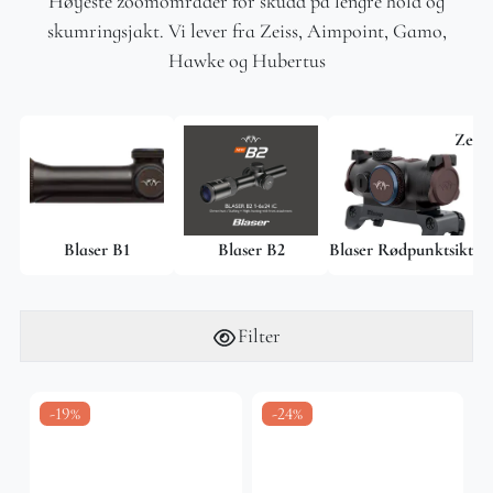
Høyeste zoomområder for skudd på lengre hold og
skumringsjakt. Vi lever fra Zeiss, Aimpoint, Gamo,
Hawke og Hubertus
Zeiss
Blaser B1
Blaser B2
Blaser Rødpunktsikte
Filter
-19%
-24%