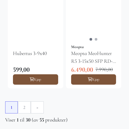
Meopta
Hubertus 3-9x40
Meopta MeoHunter
R5 3-15x50 SFP RD-
4C
599,00
6.490,00
7.990,00
Kjøp
Kjøp
1
2
»
Viser
1
til
30
(av
55
produkter)