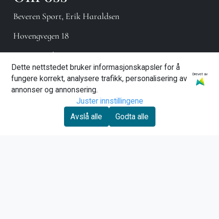
Beveren Sport, Erik Haraldsen
Hovengvegen 18
3614 Kongsberg
Dette nettstedet bruker informasjonskapsler for å
Org. nr. 958869355
Drevet av
fungere korrekt, analysere trafikk, personalisering av
annonser og annonsering.
Tlf:
90881270
Juster innstillingene
bevespor@online.no
Avslå alle
Godta alle
Kundeservice
Om oss
Kontakt oss
Nyhetsbrev