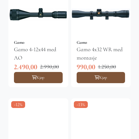
Gamo
Gamo
Gamo 4-12x44 med
Gamo 4x32 WR med
AO
montasje
2.490,00
990,00
2.990,00
1.250,00
Kjøp
Kjøp
-12%
-13%