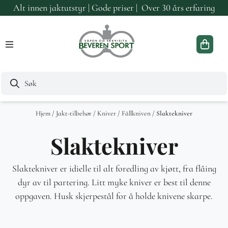
Alt innen jaktutstyr | Gode priser | Over 30 års erfaring
Hopp til innhold
Hjem
/
Jakt-tilbehør
/
Kniver
/
Fällkniven
/
Slaktekniver
Slaktekniver
Slaktekniver er idielle til alt foredling av kjøtt, fra flåing
dyr av til partering. Litt myke kniver er best til denne
oppgaven. Husk skjerpestål for å holde knivene skarpe.