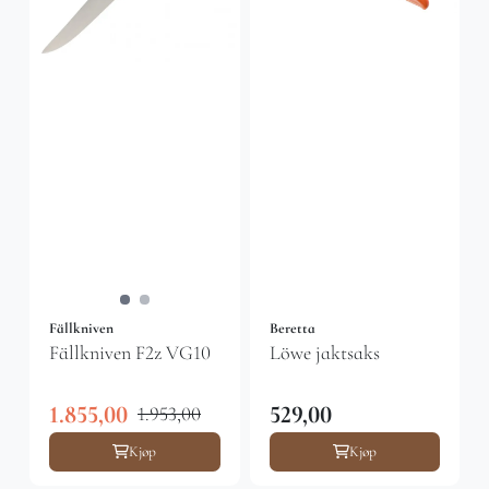
Fällkniven
Beretta
Fällkniven F2z VG10
Löwe jaktsaks
1.855,00
529,00
1.953,00
Kjøp
Kjøp