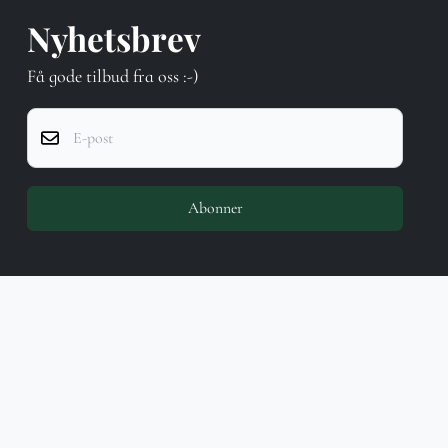
Nyhetsbrev
Få gode tilbud fra oss :-)
E-post
Abonner