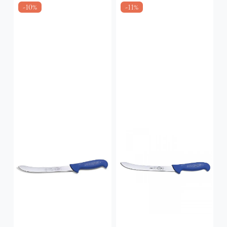
-10%
-11%