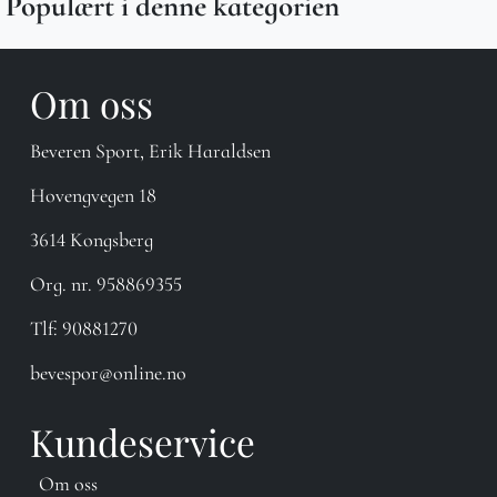
Populært i denne kategorien
Om oss
Beveren Sport, Erik Haraldsen
Hovengvegen 18
3614 Kongsberg
Org. nr. 958869355
Tlf:
90881270
bevespor@online.no
Kundeservice
Om oss