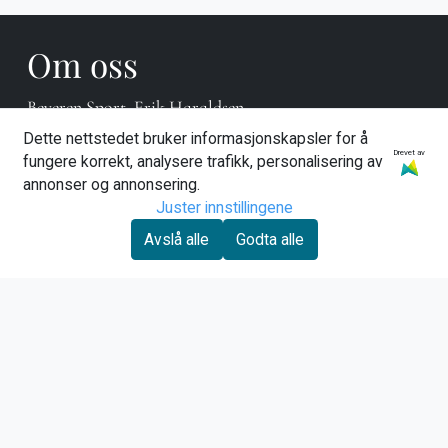
Om oss
Beveren Sport, Erik Haraldsen
Dette nettstedet bruker informasjonskapsler for å
Hovengvegen 18
Drevet av
fungere korrekt, analysere trafikk, personalisering av
annonser og annonsering.
3614 Kongsberg
Juster innstillingene
Org. nr. 958869355
Avslå alle
Godta alle
Tlf:
90881270
bevespor@online.no
Kundeservice
Om oss
Kontakt oss