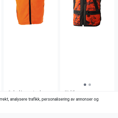
Seeland International
Härkila
Timur fleece vest
Wildboar Pro Safety
rekt, analysere trafikk, personalisering av annonser og
vest
299,00
1.999,00