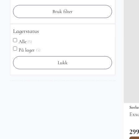
Bruk filter
Lagerstatus
Alle
(5)
På lager
(5)
Lukk
Seela
Exxo
299