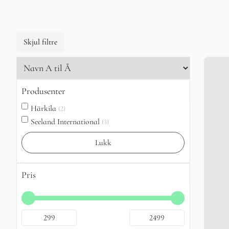
Skjul filtre
Produsenter
Härkila
(2)
Seeland International
(3)
Lukk
Pris