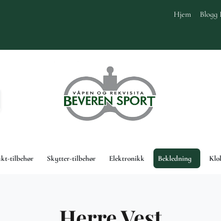
Hjem
Blogg 
akt-tilbehør
Skytter-tilbehør
Elektronikk
Bekledning
Klo
Herre Vest