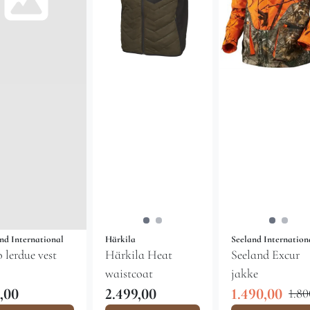
nd International
Härkila
Seeland Internation
 lerdue vest
Härkila Heat
Seeland Excur
waistcoat
jakke
,00
2.499,00
1.490,00
1.80