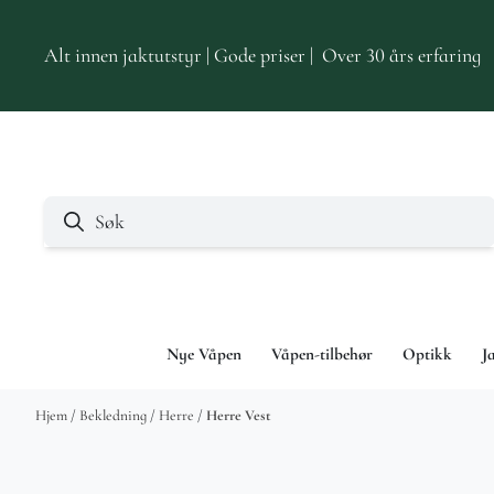
Hopp til innhold
Alt innen jaktutstyr | Gode priser | Over 30 års erfaring
Nye Våpen
Våpen-tilbehør
Optikk
J
Hjem
/
Bekledning
/
Herre
/
Herre Vest