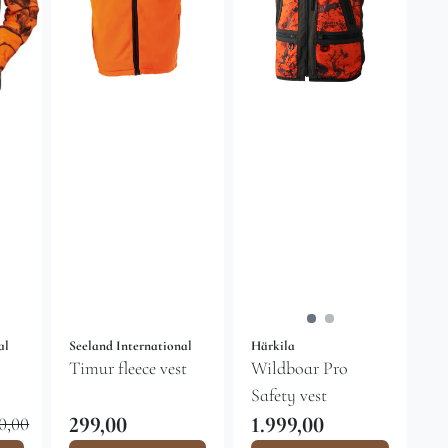
al
Seeland International
Härkila
Timur fleece vest
Wildboar Pro
Safety vest
299,00
1.999,00
0,00