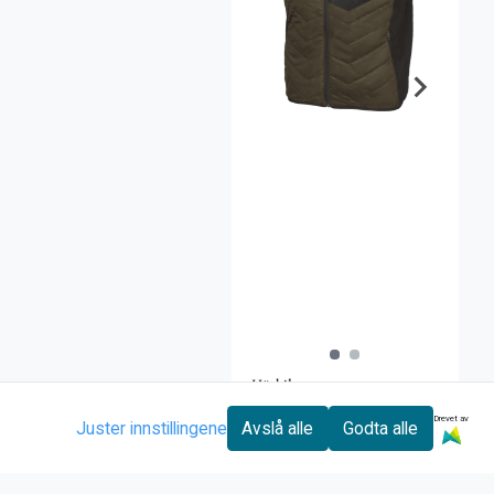
Härkila
Härkila Heat
Drevet av
Juster innstillingene
Avslå alle
Godta alle
waistcoat
2.499,00