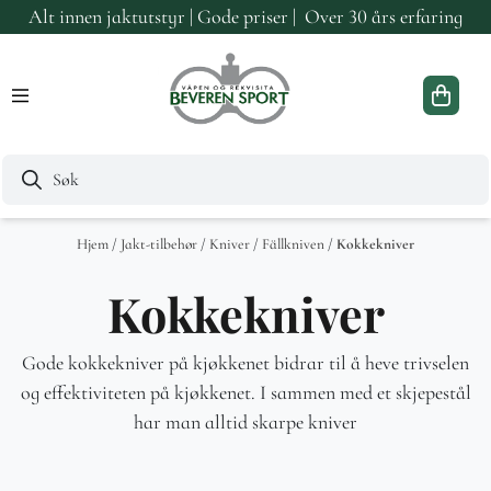
Alt innen jaktutstyr | Gode priser | Over 30 års erfaring
Hopp til innhold
Hjem
/
Jakt-tilbehør
/
Kniver
/
Fällkniven
/
Kokkekniver
Kokkekniver
Gode kokkekniver på kjøkkenet bidrar til å heve trivselen
og effektiviteten på kjøkkenet. I sammen med et skjepestål
har man alltid skarpe kniver