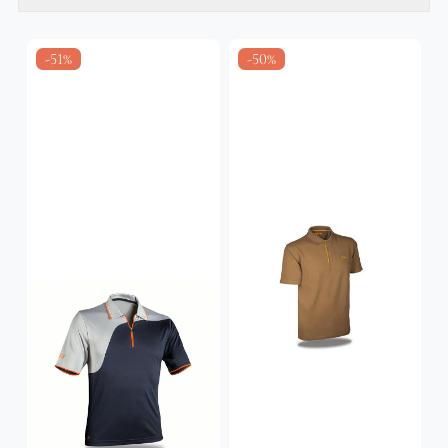
-51%
-50%