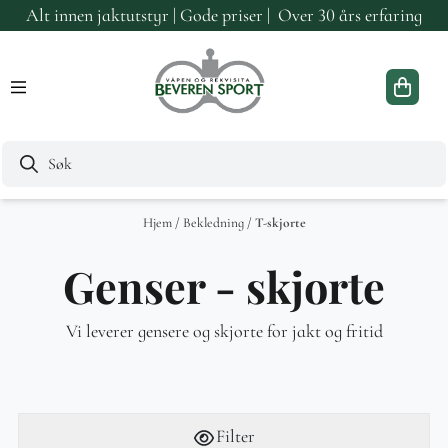
Alt innen jaktutstyr | Gode priser | Over 30 års erfaring
Hopp til innhold
Hjem
/
Bekledning
/
T-skjorte
Genser - skjorte
Vi leverer gensere og skjorte for jakt og fritid
Filter