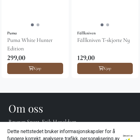
Puma
Fällkniven
Puma White Hunter
Fällkniven T-skjorte Ny
Edition
299,00
129,00
Kjøp
Kjøp
Om oss
Beveren Sport, Erik Haraldsen
Dette nettstedet bruker informasjonskapsler for å
Hovengvegen 18
Drevet av
fungere korrekt, analysere trafikk, personalisering av