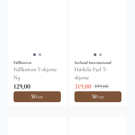
Fällkniven
Seeland International
Fällkniven T-skjorte
Härkila Fjal T-
Ny
skjorte
129,00
319,00
399,00
Kjøp
Kjøp