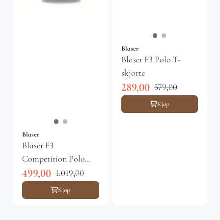
Blaser
Blaser F3 Polo T-
skjorte
289,00
579,00
Kjøp
Blaser
Blaser F3
Competition Polo
skjorte
499,00
1.019,00
Kjøp