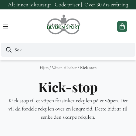
Alt innen jaktutstyr | Gode priser | Over 30 års erfaring
Hopp til innhold
Hjem
/
Våpen-tilbehør
/
Kick-stop
Kick-stop
Kick stop til et våpen forsinker rekylen på et våpen. Det
vil da fordele rekylen over en lengre tid. Dette bidrar til
senke den skarpe rekylen.