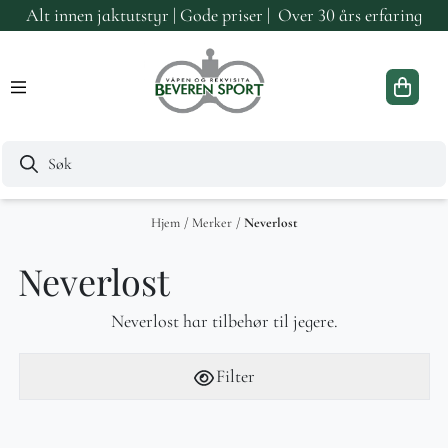
Alt innen jaktutstyr | Gode priser | Over 30 års erfaring
Hopp til innhold
Hjem
/
Merker
/
Neverlost
Neverlost
Neverlost har tilbehør til jegere.
Filter