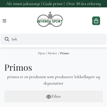
Alt innen jaktutstyr | Gode priser | Over 30 års erfaring
Hopp til innhold
Hjem
/
Merker
/
Primos
Primos
primos er en produsent som produserer lokkefløyter og
skytestøtter
Filter