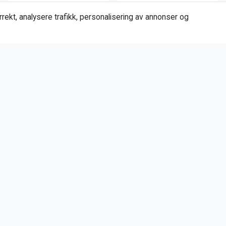
rekt, analysere trafikk, personalisering av annonser og
Fällkniven
Fällkniven
Fällkniven FDD
Fällkniven F1XB
Elmax
207,00
4.512,00
218,00
Kjøp
Kjøp