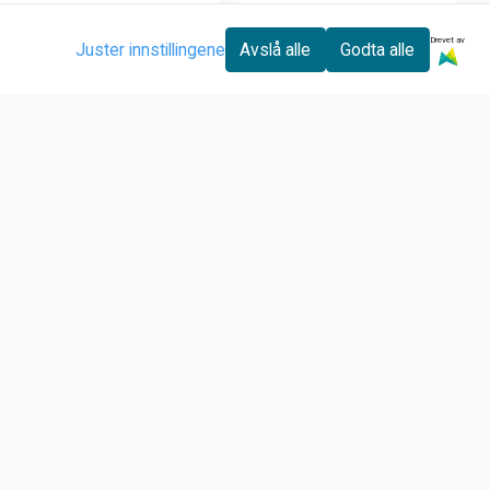
Drevet av
Juster innstillingene
Avslå alle
Godta alle
Helsport Lyngen
sovepose venstre
499,00
Kjøp
Sauer
Sauer Rifle Slip
Leather 128cm
4.190,00
5.599,00
Kjøp