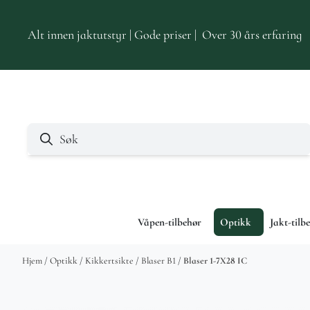
Hopp til innhold
Alt innen jaktutstyr | Gode priser | Over 30 års erfaring
Våpen-tilbehør
Optikk
Jakt-tilb
Hjem
/
Optikk
/
Kikkertsikte
/
Blaser B1
/
Blaser 1-7X28 IC