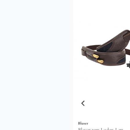
00,00
22.495,00
Kjøp
Blaser
Blaser rem Loden-Lær