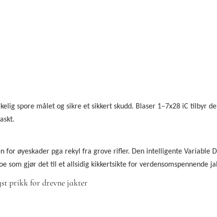
lig spore målet og sikre et sikkert skudd. Blaser 1–7x28 iC tilbyr d
askt.
for øyeskader pga rekyl fra grove rifler. Den intelligente Variable D
oe som gjør det til et allsidig kikkertsikte for verdensomspennende jak
st prikk for drevne jakter