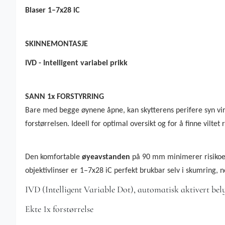
Blaser 1–7x28 iC
SKINNEMONTASJE
IVD - Intelligent variabel prikk
SANN 1x FORSTYRRING
Bare med begge øynene åpne, kan skytterens perifere syn virke
forstørrelsen. Ideell for optimal oversikt og for å finne viltet r
Den komfortable
øyeavstanden
på 90 mm minimerer risikoen 
objektivlinser er 1–7x28 iC perfekt brukbar selv i skumring, n
IVD (Intelligent Variable Dot), automatisk aktivert bely
Ekte 1x forstørrelse