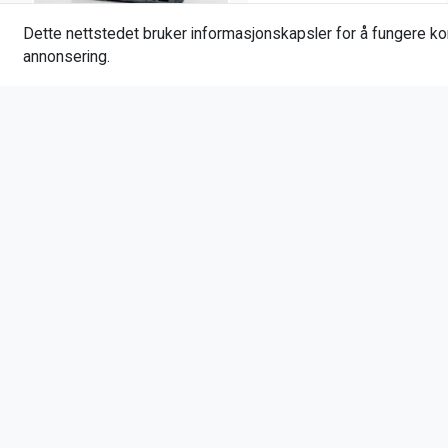
Dette nettstedet bruker informasjonskapsler for å fungere kor
annonsering.
Icom
Icom Batteri BP-232H
Clausen Rådyrlokk
Pro
800,00
379,00
399,00
Kjøp
Kjøp